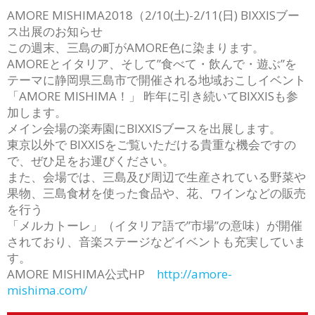
AMORE MISHIMA2018（2/10(土)-2/11(日) BIXXISブー
ス出展のお知らせ
この週末、三島の町がAMORE色に染まります。
AMOREとイタリア、そして”食べて・飲んで・遊ぶ”を
テーマに静岡県三島市で開催される地域おこしイベント
「AMORE MISHIMA！」 昨年に引き続いてBIXXISも参
加します。
メイン会場の楽寿園にBIXXISブースを出展します。
東京以外で BIXXISをご覧いただける貴重な機会ですの
で、ぜひ足をお運びください。
また、会場では、三島及び周辺で生産されている野菜や
果物、三島食材を使った食品や、花、ワインなどの販売
を行う
「メルカトーレ」（イタリア語で”市場”の意味）が開催
されており、音楽ステージなどイベントも充実していま
す。
AMORE MISHIMA公式HP
http://amore-
mishima.com/