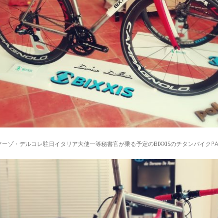
ーゾ・デルコレ駐日イタリア大使一等秘書官が乗る予定のBIXXISのチタンバイクPA