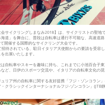
会サイクリングしまなみ2018】は、サイクリストの聖地
み海道」を舞台に、普段は自転車は通行不可能な、高速道路
迎えて開催する国際的なサイクリング大会です。
ストとして招待されている、駐日イタリア大使館からの要請を受
スを出展いたします。
は自転車やスキーを趣味に持ち、これまでに小池百合子東京
るなど、日伊のスポーツ交流や、イタリアの自転車文化の奨
ジュリア州の自転車に関する友好提携「フジ・ゾンコラン」
クラシックインターナショナルフジ-ゾンコラン」(JTB静