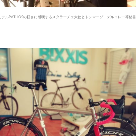
モデルPATHOSの軽さに感嘆するスタラーチェ大使とトンマーゾ・デルコレ一等秘書官