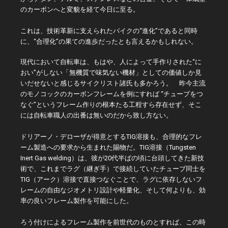
のカーボンへと変貌を経て今日に至る。
これは、技術革新に支えられたバイクの“進化”であると同時
に、“合理化”の果ての進歩だったとも言えるかもしれない。
現代において自転車は、もはや、人によって手作りされた“に
おい”がしない「無機質で味気ない機材」としての価値しか見
いだせないと感じるサイクリスト諸氏も多かろう。 昨今主流
のモノコックのカーボンフレームを例にすれば “チューブをつ
なぐ”というフレーム作りの根本たる工程すら存在せず、そこ
には自転車職人の出番は無いのだから致し方ない。
ドリアーノ・デローザが得意とするTIG溶接も、合理的なフレ
ーム製造への要求から生まれた賜物だ。TIG溶接（Tungsten
Inert Gas welding）は、彼が20代半ばの頃に台頭してきた新技
術で、これまでラグ（継ぎ手）で接続していたチューブ同士を
TIG（アーク）溶接で直接つなぐことで、ラグに依存しないフ
レームの自由なジオメトリ設計や軽量化、そして何よりも、効
率の良いフレーム製作を可能にした。
ろう付けによるフレーム製作を前世代のものとすれば、この時