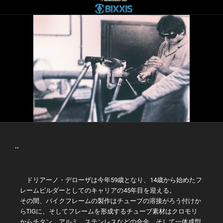
EPOPEA
Grande ritorno di bici italiane
..
ドリアーノ・デローザは今年59歳となり、14歳から始めたフ
レームビルダーとしてのキャリアの45年目を迎える。
その間、バイクフレームの製作はチューブの溶接がろう付けか
らTIGに、そしてフレームを形成するチューブ素材はクロモリ
からチタン、アルミ、ステンレスなどの合金、そして一体成型