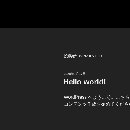
コ
ン
テ
EPOPEA
Grande ritorno di bici italiane
ン
ツ
へ
ス
キ
投稿者:
WPMASTER
ッ
プ
投
2020年1月17日
稿
Hello world!
日:
WordPress へようこそ。
コンテンツ作成を始めてくださ