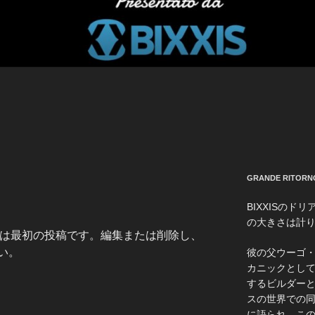
GRANDE RITORN
BIXXISの
の大きさは計
こちらは最初の投稿です。編集または削除し、
い。
彼の父ウーゴ・
カニックとし
するビルダー
スの世界での
に語られ、こ