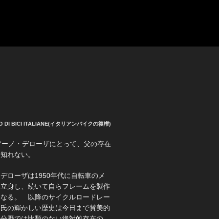
O DI BICI ITALIANE(イタリアンバイクの復権)
ドリアーノ・デローザにとって、父の存在
り知れない。
デローザは1950年代に自転車のメ
て立身し、続いて自らフレームを製作
となる。 以降のサイクルロードレー
同氏の輝かしい歴史は今日まで賛美的
の分野では比類のない絶対的存在の