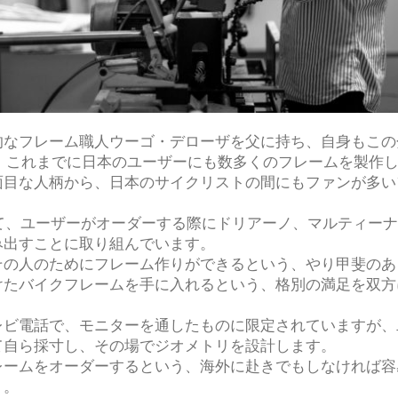
なフレーム職人ウーゴ・デローザを父に持ち、自身もこの
、これまでに日本のユーザーにも数多くのフレームを製作
面目な人柄から、日本のサイクリストの間にもファンが多い
割として、ユーザーがオーダーする際にドリアーノ、マルティ
み出すことに取り組んでいます。
その人のためにフレーム作りができるという、やり甲斐のあ
けたバイクフレームを手に入れるという、格別の満足を双方
ビ電話で、モニターを通したものに限定されていますが、
て自ら採寸し、その場でジオメトリを設計します。
レームをオーダーするという、海外に赴きでもしなければ容
う。