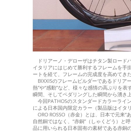
ドリアーノ・デローザはチタン製ロードバ
イタリアにはじめて勝利するフレームを手掛
ートを経て、フレームの完成度を高めてき
BIXXISのフレームビルダーであるドリア
熱”や“感動”など、様々な感情の高ぶりを表
瞬間、そしてペダリングした瞬間から湧き
今回PATHOSのスタンダードカラーライン
による日本国内限定カラー（製品版はイタ
ORO ROSSO（赤金）とは、日本で元来
自然銅ではなく、“赤銅”（しゃくどう）と
品に用いられる日本固有の素材である赤銅