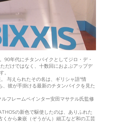
。90年代にチタンバイクとしてジロ・デ・
きただけではなく、十数回におよぶアップデ
す。
表。 与えられたその名は、ギリシャ語“情
なわち、彼が手掛ける最新のチタンバイクを見た
シクルフレームペインター安田マサテル氏監修
ATHOSの新色で駆使したのは、ありふれた
古くから象嵌（ぞうがん）細工など和の工芸