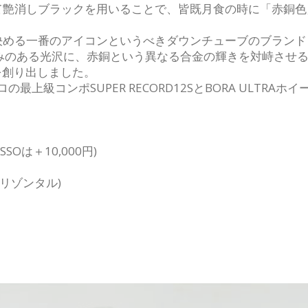
艶消しブラックを用いることで、皆既月食の時に「赤銅色
める一番のアイコンというべきダウンチューブのブランド
独特の重みのある光沢に、赤銅という異なる合金の輝きを対峙さ
を創り出しました。
ロの最上級コンポSUPER RECORD12SとBORA ULT
SOは＋10,000円)
ホリゾンタル)