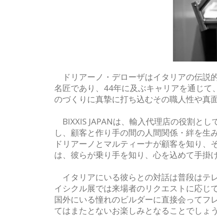
ドリアーノ・デローザはイタリアの伝説的
名匠であり、44年に及ぶキャリアを通じて
のづくりに真摯に打ち込むその職人性や真
BIXXIS JAPANは、輸入代理店の役
し、顧客と作り手の間の人間関係・絆を生
ドリアーノとマルティーナが顧客を知り、
は、彼らが乗り手を知り、心を込めて手掛
イタリアにいる彼らとの対話は普段はテレ
イシクル展では来場者のリクエストに応じ
国外にいる憧れのビルダーに直接会ってフ
てはまたとないお楽しみとなることでしょ