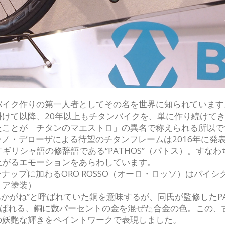
イク作りの第一人者としてその名を世界に知られています
けて以降、20年以上もチタンバイクを、単に作り続けて
たことが「チタンのマエストロ」の異名で称えられる所以で
ーノ・デローザによる待望のチタンフレームは2016年に発
すギリシャ語の修辞語である“PATHOS”（パトス）。す
上がるエモーションをあらわしています。
ナップに加わるORO ROSSO（オーロ・ロッソ）はバイ
リア塗装）
“あかがね”と呼ばれていた銅を意味するが、同氏が監修したP
呼ばれる、銅に数パーセントの金を混ぜた合金の色。この、
の妖艶な輝きをペイントワークで表現しました。