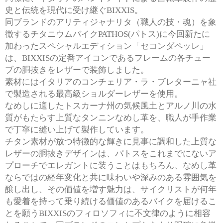
史と伝統を現代に受け継ぐBIXXIS。
同ブランドのアリティジャナリタ（職人の技・魂）を象
徴するチタニウムバイクPATHOS(パトス)に今回新たに
加わったスペシャルエディション「セコンダペッレ」
は、BIXXISの定番アイコンであるフレームの各チュー
ブの胴抜きをレザーで装飾しました。
素材にはイタリアのコンチェリア・ラ・ブレターニャ社
で製造される最高級ショルダーレザーを使用。
なめしに適したトスカーナ州の気候風土とアルノ川の水
質がもたらす上質なタンニンなめし革を、職人が手作業
で丁寧に縫い上げて製作しています。
チタン素材が放つ特徴的な輝きに見事に調和した上質な
レザーの胴抜きデザインは、パトスをこれまでにないア
プローチでエレガントに装うことはもちろん、なめし革
ならではの経年変化と共に味わいや深みのある雰囲気を
醸し出し、その価値を増す魅力は、サイクリストが何年
も愛着を持って乗り続ける価値のあるバイクを届けるこ
とを願うBIXXISのフィロソフィに不文律のように相容