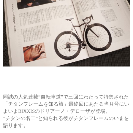
同誌の人気連載”自転車道”で三回にわたって特集された
「チタンフレームを知る旅」最終回にあたる当月号にい
よいよBIXXISのドリアーノ・デローザが登場。
”チタンの名工”と知られる彼がチタンフレームのいまを
語ります。