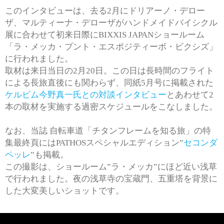
このインタビューは、去る2月にドリアーノ・デロー
ザ、マルティーナ・デロー
ザがハンドメイドバイシクル
展に合わせて初来日際にBIXXIS JAPANショールーム
「ラ・メッカ・プント・エスポジティーボ・ビクシズ」
に行われました。
取材は来日当日の2月20日。この日は長時間のフライト
による長旅直後にも関わらず、同紙5月号に掲載された
ケルビム今野真一氏との対談インタビュー
とあわせて2
本の取材を実施する過密スケジュールをこなしました。
なお、当誌 自転車道「チタンフレームを知る旅」の特
セコンダ
集最終頁にはPATHOSスペシャルエディション”
ペッレ
”も掲載。
この撮影は、ショールーム”ラ・メッカ”にほど近い浅草
で行われました。夜の浅草寺の宝蔵門、五重塔を背景に
した大変美しいショットです。