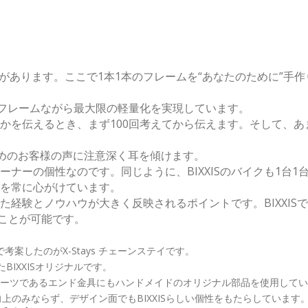
ーナ(工房)があります。ここで1本1本のフレームを“あなたのため
ールフレームながら最大限の軽量化を実現しています。
ISが何かを伝えるとき、まず100回考えてから伝えます。そし
ISをお求めのお客様の声に注意深く耳を傾けます。
ーナーの個性なのです。同じように、BIXXISのバイクも1台1
を常に心がけています。
経験とノウハウが大きく反映されるポイントです。BIXXIS
ることが可能です。
Sで考案したのがX-Stays チェーンステイです。
BIXXISオリジナルです。
なパーツであるエンド金具にもハンドメイドのオリジナル部品を使用して
上のみならず、デザイン面でもBIXXISらしい個性をもたらしています