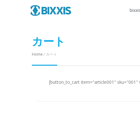
bixxi
カート
Home
/
カート
[button_to_cart item="article001" sku="