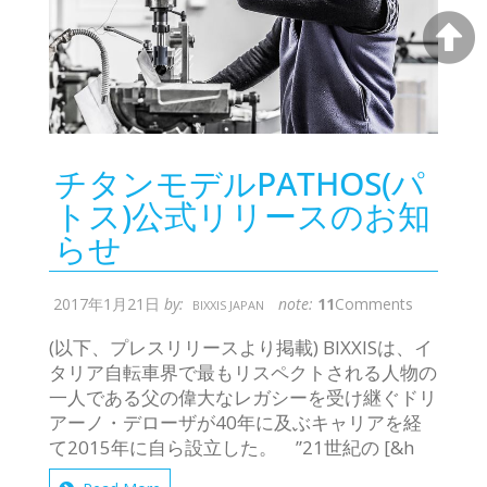
チタンモデルPATHOS(パ
トス)公式リリースのお知
らせ
2017年1月21日
by:
note:
11
Comments
BIXXIS JAPAN
(以下、プレスリリースより掲載) BIXXISは、イ
タリア自転車界で最もリスペクトされる人物の
一人である父の偉大なレガシーを受け継ぐドリ
アーノ・デローザが40年に及ぶキャリアを経
て2015年に自ら設立した。 ”21世紀の [&h